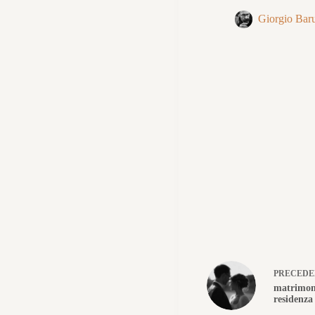
Giorgio Baru
PRECED
matrimoni
residenz