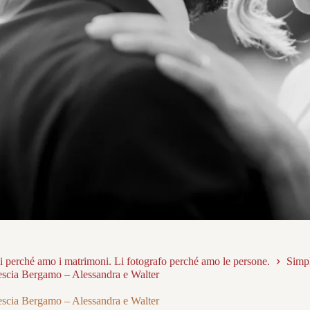
 perché amo i matrimoni. Li fotografo perché amo le persone.
Simp
escia Bergamo – Alessandra e Walter
escia Bergamo – Alessandra e Walter