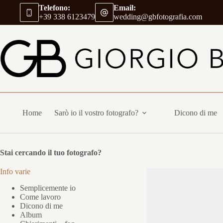
Salta
Telefono:
Email:
al
+39 338 6123479
wedding@gbfotografia.com
contenuto
Home
Sarò io il vostro fotografo?
Dicono di me
Stai cercando il tuo fotografo?
Info varie
Semplicemente io
Come lavoro
Dicono di me
Album