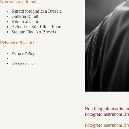
Non solo matrimoni
Ritratti fotografici a Brescia
Galleria Ritratti
Ritratti ai Cani
Aziende – Still Life – Food
Stampe Fine Art Brescia
Privacy e Biscotti
Privacy Policy
Cookies Policy
Non fotografo matrimoni
Fotografo matrimoni Br
Fotografo matrimoni Br