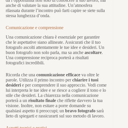
dà l’opportunità non solo di conoscere il suo lavoro, ma
anche di valutare la sua attitudine. Un’atmosfera
rilassata durante l’incontro può farti capire se siete sulla
stessa lunghezza d’onda.
Comunicazione e comprensione
Una comunicazione chiara è essenziale per garantire
che le aspettative siano allineate. Assicurati che il tuo
fotografo ascolti attentamente le tue idee e desideri. Un
buon fotografo non solo parla, ma sa anche
ascoltare
.
Una comprensione reciproca porterà a risultati
fotografici incredibili.
Ricorda che una
comunicazione efficace
va oltre le
parole. Utilizza il primo incontro per
chiarire i tuoi
desideri
e per comprendere il suo approccio. Vedi come
lui interpreta le tue idee e se riesce a cogliere il tono e lo
stile che desideri. La chiarezza nella comunicazione
porterà a un
risultato finale
che riflette davvero la tua
visione. Inoltre, non esitare a porre domande su
qualsiasi aspetto ti preoccupi; un
bravo fotografo
sarà
lieto di spiegarti e rassicurarti sul suo metodo di lavoro.
Aspetti tecnici e pratici