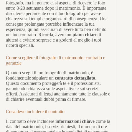
fotografo, ma in genere ci si aspetta di ricevere le foto
entro 8-20 settimane dopo il matrimonio. È importante
discutere apertamente con il tuo fotografo per avere
chiarezza sui tempi e organizzarti di conseguenza. Una
consegna prolungata potrebbe influenzare la tua
esperienza, quindi assicurati di avere tutto ben definito
nel tuo contratto. Ricorda, avere un
piano chiaro
ti
aiuterà a evitare sorprese e a goderti al meglio i tuoi
ricordi speciali.
Come scegliere il fotografo di matrimonio: contratto e
garanzie
Quando scegli il tuo fotografo di matrimonio, è
fondamentale stipulare un
contratto dettagliato
.
Questo documento proteggerà te e il professionista,
garantendo chiarezza sulle aspettative e sui servizi
offerti. Assicurati di leggi attentamente tutte le clausole e
di chiarire eventuali dubbi prima di firmare.
Cosa deve includere il contratto
Il contratto deve includere
informazioni chiave
come la
data del matrimonio, i servizi richiesti, il numero di ore
di copertura, il prezzo totale e le modalità di pagamento.