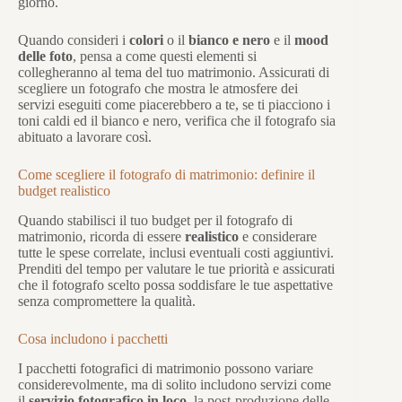
giorno.
Quando consideri i
colori
o il
bianco e nero
e il
mood
delle foto
, pensa a come questi elementi si
collegheranno al tema del tuo matrimonio. Assicurati di
scegliere un fotografo che mostra le atmosfere dei
servizi eseguiti come piacerebbero a te, se ti piacciono i
toni caldi ed il bianco e nero, verifica che il fotografo sia
abituato a lavorare così.
Come scegliere il fotografo di matrimonio: definire il
budget realistico
Quando stabilisci il tuo budget per il fotografo di
matrimonio, ricorda di essere
realistico
e considerare
tutte le spese correlate, inclusi eventuali costi aggiuntivi.
Prenditi del tempo per valutare le tue priorità e assicurati
che il fotografo scelto possa soddisfare le tue aspettative
senza compromettere la qualità.
Cosa includono i pacchetti
I pacchetti fotografici di matrimonio possono variare
considerevolmente, ma di solito includono servizi come
il
servizio fotografico in loco
, la post-produzione delle