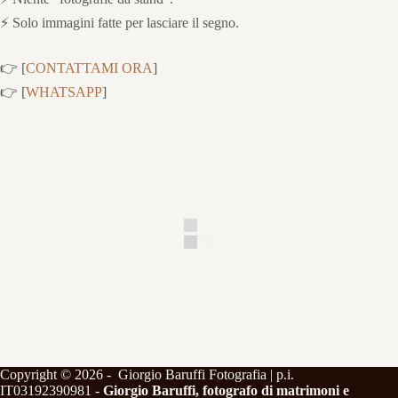
⚡ Solo immagini fatte per lasciare il segno.
👉 [
CONTATTAMI ORA
]
👉 [
WHATSAPP
]
Copyright © 2026 - Giorgio Baruffi Fotografia | p.i.
IT03192390981 -
Giorgio Baruffi, fotografo di matrimoni e