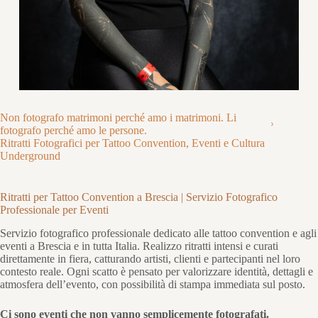
Non fotografo matrimoni perché amo i matrimoni. Li
fotografo perché amo le persone.
Ritratti Fotografici per Tattoo Convention, Eventi e Cultura
Underground
Ritratti per Tattoo Convention a Brescia | Servizio Fotografico
Professionale per Eventi
Servizio fotografico professionale dedicato alle tattoo convention e agli
eventi a Brescia e in tutta Italia. Realizzo ritratti intensi e curati
direttamente in fiera, catturando artisti, clienti e partecipanti nel loro
contesto reale. Ogni scatto è pensato per valorizzare identità, dettagli e
atmosfera dell’evento, con possibilità di stampa immediata sul posto.
Ci sono eventi che non vanno semplicemente fotografati.