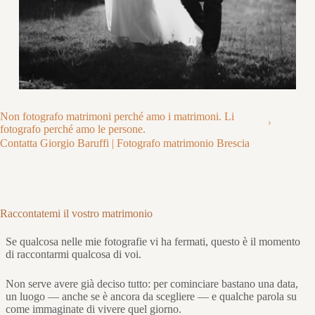
Non fotografo matrimoni perché amo i matrimoni. Li
fotografo perché amo le persone.
Contatta Giorgio Baruffi | Fotografo matrimonio Brescia
Raccontatemi il vostro matrimonio
Se qualcosa nelle mie fotografie vi ha fermati, questo è il momento
di raccontarmi qualcosa di voi.
Non serve avere già deciso tutto: per cominciare bastano una data,
un luogo — anche se è ancora da scegliere — e qualche parola su
come immaginate di vivere quel giorno.