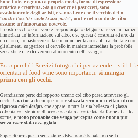
Sono tutte, e ognuna a proprio modo, forme di espressione
artistica e creatività. Sia gli chef che i pasticceri, sono
assolutamente degli artisti, e sanno bene che il vecchio detto
“anche l’occhio vuole la sua parte”
, anche nel mondo del cibo
assume un’importanza notevole.
Il nostro occhio é un vero e proprio organo del gusto: riceve in maniera
immediata un’informazione sul cibo, e se questa è costruita ad arte da
un cuoco, un pasticcere o da chiunque per lavoro abbia a che fare con
gli alimenti, suggerisce al cervello in maniera immediata la probabile
sensazione che riceveremo al momento dell’assaggio.
Ecco perchè i Servizi fotografici per aziende – still life
orientati al food wine sono importanti:
si mangia
prima con gli occhi
.
Grandissima parte del rapporto umano col cibo passa attraverso gli
occhi.
Una torta
di compleanno
realizzata secondo i dettami di un
rigoroso
cake design
, che appare in tutta la sua bellezza di glassa
colorata con striature di nero cioccolato e costellata da forme di cialda
sottile,
è molto probabile che venga percepita come buona pur
senza esser stata assaggiata
.
Saper ritrarre questa sensazione visiva non è banale, ma se
la