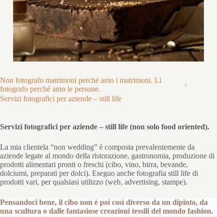
Non fotografo matrimoni perché amo i matrimoni. Li
fotografo perché amo le persone.
Servizi fotografici per aziende – still life
Servizi fotografici per aziende – still life (non solo food oriented).
La mia clientela “non wedding” è composta prevalentemente da
aziende legate al mondo della ristorazione, gastronomia, produzione di
prodotti alimentari pronti o freschi (cibo, vino, birra, bevande,
dolciumi, preparati per dolci). Eseguo anche fotografia still life di
prodotti vari, per qualsiasi utilizzo (web, advertising, stampe).
Pensandoci bene, il cibo non è poi così diverso da un dipinto, da
una scultura o dalle fantasiose creazioni tessili del mondo fashion.