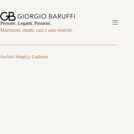
Salta
al
contenuto
Persone. Legami. Passioni.
Matrimoni, ritratti, cani e auto storiche.
Archivi
SimpLy Galleries
Ritratti Tattoo Convention e Eventi
Giorgio Baruffi
Maggio 19, 2026