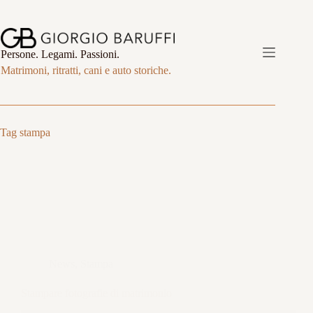
Salta
al
contenuto
Persone. Legami. Passioni.
Matrimoni, ritratti, cani e auto storiche.
Tag
stampa
News
,
Stampa
Stampare fotografie di matrimonio