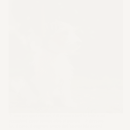
Ti ama per quel che sei, è il primo a farti le feste e ad
accoglierti come nessun altro al mondo… è davvero
lui, il cane, il migliore amico dell’uomo! Ma perchè