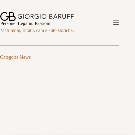
Salta
al
contenuto
Persone. Legami. Passioni.
Matrimoni, ritratti, cani e auto storiche.
Categoria
News
News
,
Ritratti di cani
Il cane è il miglior amico dell’uomo