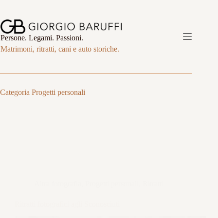
Salta
al
contenuto
Persone. Legami. Passioni.
Matrimoni, ritratti, cani e auto storiche.
Categoria
Progetti personali
Altra fotografia
,
Progetti personali
,
Ritratti
Ritratti fotografici agli Sconosciuti