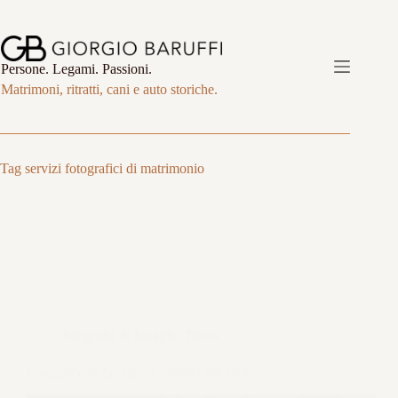
Salta
al
contenuto
Persone. Legami. Passioni.
Matrimoni, ritratti, cani e auto storiche.
Tag
servizi fotografici di matrimonio
fotografie di famiglia
,
News
Fotografie di famiglia e i ritratti old style