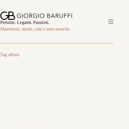
Salta
al
contenuto
Persone. Legami. Passioni.
Matrimoni, ritratti, cani e auto storiche.
Tag
album
Album
,
News
,
Stampa
fotografo matrimonio brescia – 35 fotografie di
matrimonio