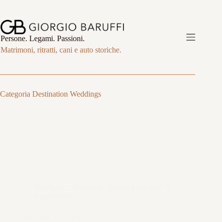
Salta
al
contenuto
Persone. Legami. Passioni.
Matrimoni, ritratti, cani e auto storiche.
Categoria
Destination Weddings
Destination Weddings
,
Servizi fotografici di
Matrimonio
Lake Como Elopement