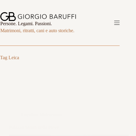
Salta
al
contenuto
Persone. Legami. Passioni.
Matrimoni, ritratti, cani e auto storiche.
Tag
Leica
Location Matrimonio
Palazzo Monti della Pieve