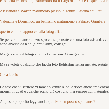
Elisabetta e Christian, matrimonio fra il Lago di Garda e la splendida 
Alessandra e Walter, matrimonio presso la Tenuta Cascina dei Frati.
Valentina e Domenico, un bellissimo matrimonio a Palazzo Gambara.
questo è il mio approccio alla fotografia:
Se per voi il bianco e nero spacca, se pensate che una foto esista davve
sono diverso da tanti (e bravissimi) colleghi.
Magari sono il fotografo che fa per voi. O magari no.
Ma se volete qualcuno che faccia foto fighissime senza menate, restate 
Cosa faccio
Le foto che vi scatterò vi faranno venire la pelle d’oca anche tra vent’an
momenti rubati e qualche scatto più costruito, ma sempre con naturalez
A questo proposito leggi anche qui:
Foto in posa o spontanee?