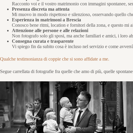
Racconto voi e il vostro matrimonio con immagini spontanee, sen
Presenza discreta ma attenta
Mi muovo in modo rispettoso e silenzioso, osservando quello che
Esperienza in matrimoni a Brescia
Conosco bene ritmi, location e fornitori della zona, e questo mi
Attenzione alle persone e alle relazioni
Non fotografo solo gli sposi, ma anche familiari e amici, i loro a
Consegna curata e trasparente
Vi spiego fin da subito cosa è incluso nel servizio e come avverr
Qualche testimonianza di coppie che si sono affidate a me.
Segue carrellata di fotografie fra quelle che amo di più, quelle spontane