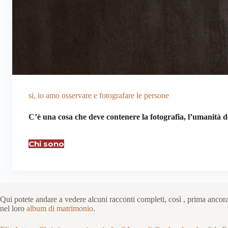
si, io amo osservare e fotografare le persone
C’è una cosa che deve contenere la fotografia, l’umanità 
Chi sono
Qui potete andare a vedere alcuni racconti completi, così , prima ancora
nel loro
album di matrimonio
.