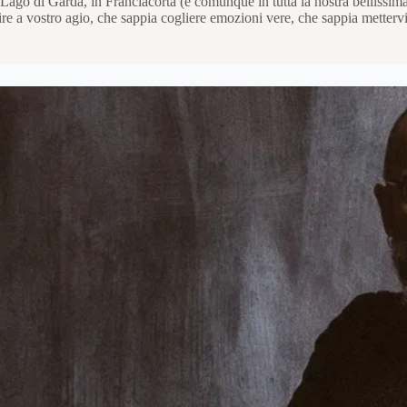
Lago di Garda, in Franciacorta (e comunque in tutta la nostra bellissima p
ire a vostro agio, che sappia cogliere emozioni vere, che sappia mettervi