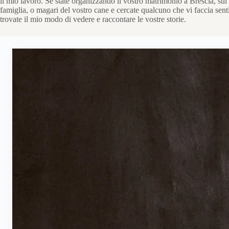
il mio lavoro. Se state organizzando il vostro matrimonio a Brescia, sul 
famiglia, o magari del vostro cane e cercate qualcuno che vi faccia sent
trovate il mio modo di vedere e raccontare le vostre storie.