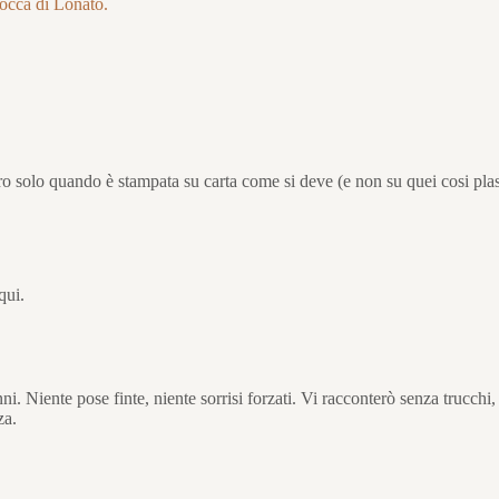
Rocca di Lonato.
ro solo quando è stampata su carta come si deve (e non su quei cosi plast
qui.
ni. Niente pose finte, niente sorrisi forzati. Vi racconterò senza trucchi
za.