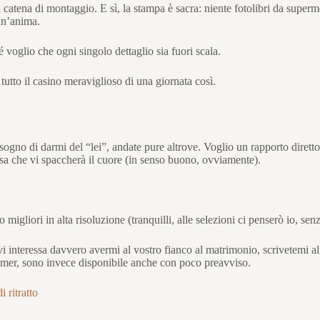
 catena di montaggio. E sì, la stampa è sacra: niente fotolibri da super
un’anima.
voglio che ogni singolo dettaglio sia fuori scala.
tutto il casino meraviglioso di una giornata così.
gno di darmi del “lei”, andate pure altrove. Voglio un rapporto diretto, 
sa che vi spaccherà il cuore (in senso buono, ovviamente).
 migliori in alta risoluzione (tranquilli, alle selezioni ci penserò io, 
i interessa davvero avermi al vostro fianco al matrimonio, scrivetemi alm
ungtimer, sono invece disponibile anche con poco preavviso.
 ritratto