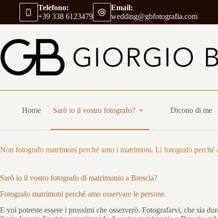
Salta
Telefono:
Email:
al
+39 338 6123479
wedding@gbfotografia.com
contenuto
Home
Sarò io il vostro fotografo?
Dicono di me
Non fotografo matrimoni perché amo i matrimoni. Li fotografo perché 
Sarò io il vostro fotografo di matrimonio a Brescia?
Fotografo matrimoni perché amo osservare le persone.
E voi potreste essere i prossimi che osserverò. Fotografarvi, che sia d